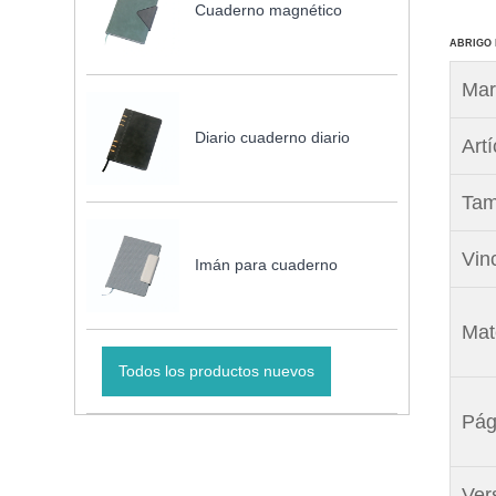
Cuaderno magnético
ABRIGO
Mar
Diario cuaderno diario
Artí
Tam
Vin
Imán para cuaderno
Mate
Todos los productos nuevos
Pág
Vers