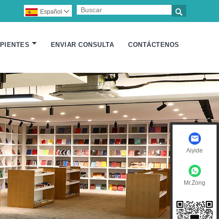

Español

IPIENTES
ENVIAR CONSULTA
CONTÁCTENOS
Aiyide
Mr.Zong