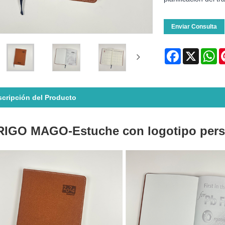
Enviar Consulta
Facebook
X
Wh
cripción del Producto
RIGO MAGO
-Estuche con logotipo per