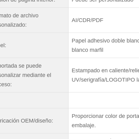
mato de archivo
AI/CDR/PDF
sonalizado:
Papel adhesivo doble blanc
el:
blanco marfil
portada se puede
Estampado en caliente/reli
sonalizar mediante el
UV/serigrafía/LOGOTIPO l
ceso:
Proporcionar color de porta
ricación OEM/diseño:
embalaje.