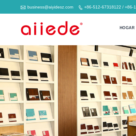

business@aiyidesz.com
+86-512-67318122 / +86-

HOGAR