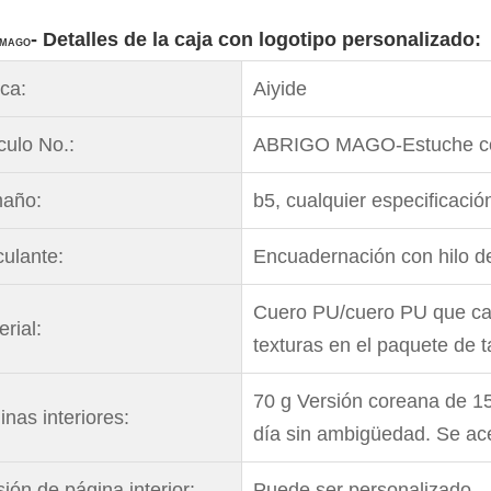
- Detalles de la caja con logotipo personalizado:
 MAGO
ca:
Aiyide
culo No.:
ABRIGO MAGO-Estuche con
año:
b5, cualquier especificaci
culante:
Encuadernación con hilo d
Cuero PU/cuero PU que cam
rial:
texturas en el paquete de ta
70 g Versión coreana de 15
inas interiores:
día sin ambigüedad. Se ac
ión de página interior:
Puede ser personalizado