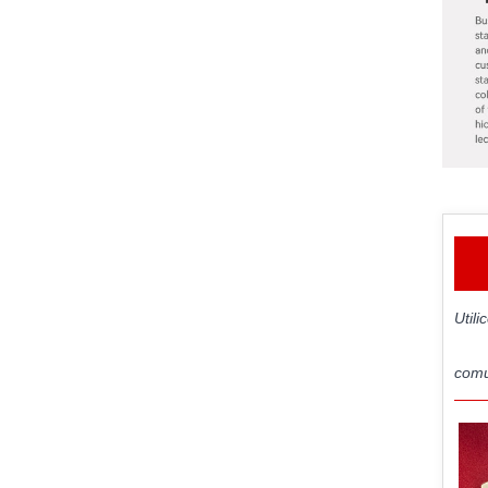
Util
comu