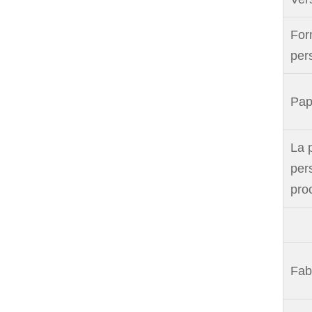
For
per
Pap
La 
per
pro
Fab