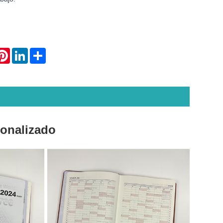
atsApp
Pinterest
LinkedIn
Share
sonalizado