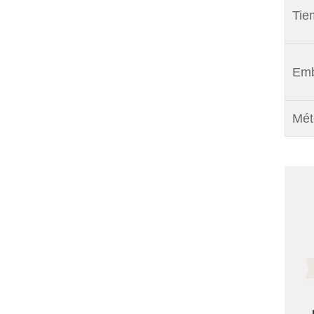
Tie
Emb
Mét