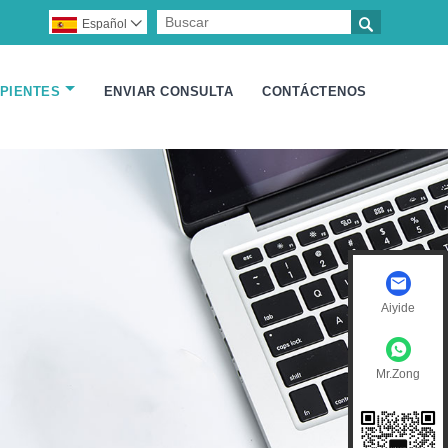

Español

IPIENTES
ENVIAR CONSULTA
CONTÁCTENOS
Aiyide
Mr.Zong