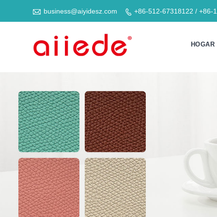

business@aiyidesz.com
+86-512-67318122 / +86-

HOGAR