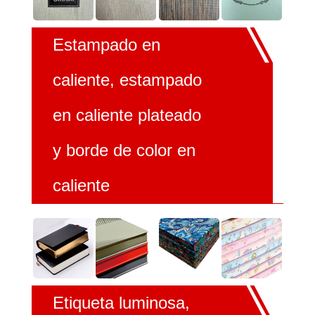
Estampado en
caliente, estampado
en caliente plateado
y borde de color en
caliente
Etiqueta luminosa,