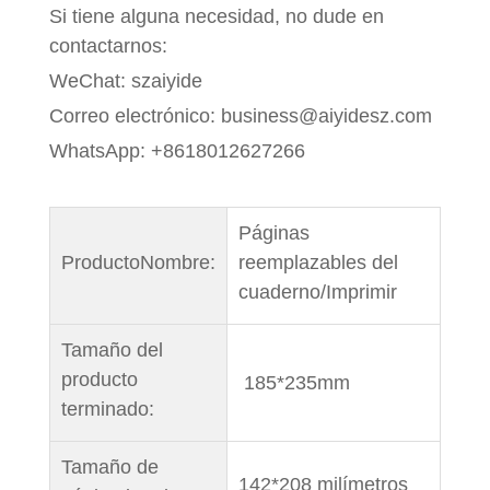
Si tiene alguna necesidad, no dude en
contactarnos:
WeChat: szaiyide
Correo electrónico: business@aiyidesz.com
WhatsApp: +8618012627266
Páginas
Producto
Nombre:
reemplazables del
cuaderno/Imprimir
Tamaño del
producto
185*235mm
terminado:
Tamaño de
142*208 milímetros