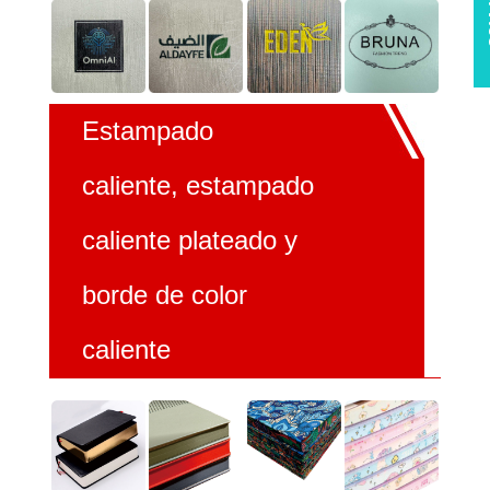
Estampado
caliente, estampado
caliente plateado y
borde de color
caliente