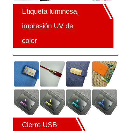
Etiqueta luminosa,
impresión UV de
color
Cierre USB