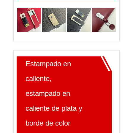
Estampado en
caliente,
estampado en
caliente de plata y
borde de color