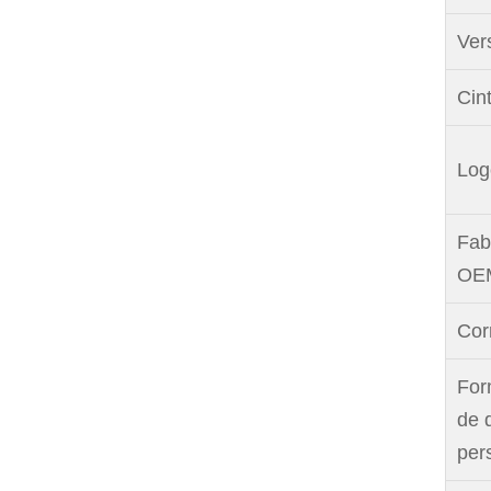
Vers
Cin
Log
Fab
OEM
Cor
For
de 
per