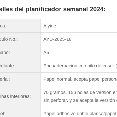
alles del planificador semanal 2024:
ca:
Aiyide
culo No.:
AYD-2625-18
año:
A5
culante:
Encuadernación con hilo de coser 
rial:
Papel normal, acepta papel persona
70 gramos, 156 hojas de versión en
inas interiores:
sin perforar, y se acepta la versió
el:
Papel adhesivo doble blanco/papel 