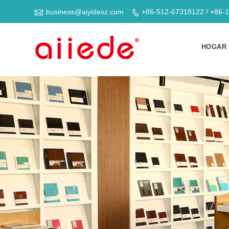

business@aiyidesz.com
+86-512-67318122 / +86-

HOGAR