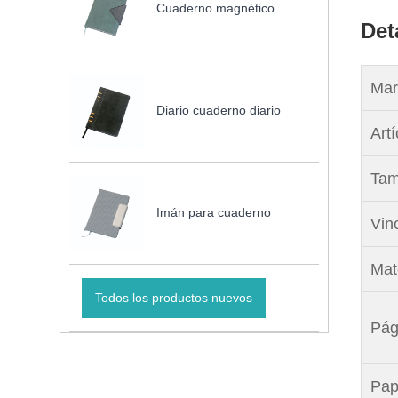
Cuaderno magnético
Det
Mar
Diario cuaderno diario
Artí
Tam
Imán para cuaderno
Vin
Mate
Todos los productos nuevos
Pág
Pap