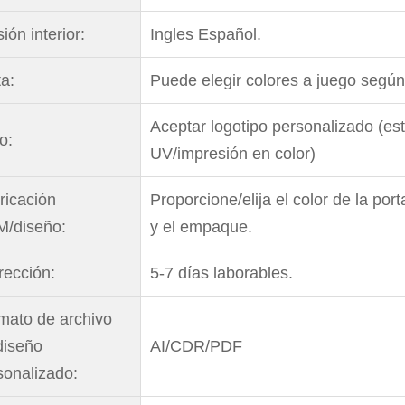
ión interior:
Ingles Español.
ta:
Puede elegir colores a juego según 
Aceptar logotipo personalizado (es
o:
UV/impresión en color)
ricación
Proporcione/elija el color de la port
/diseño:
y el empaque.
rección:
5-7 días laborables.
mato de archivo
diseño
AI/CDR/PDF
sonalizado: