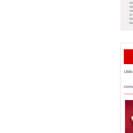
Util
comu