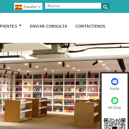

Español

IPIENTES
ENVIAR CONSULTA
CONTÁCTENOS
Aiyide
Mr.Zong