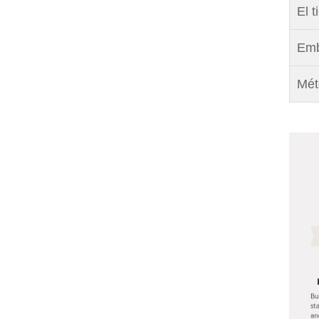
El 
Emb
Mét