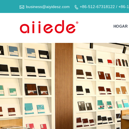

business@aiyidesz.com
+86-512-67318122 / +86-

HOGAR