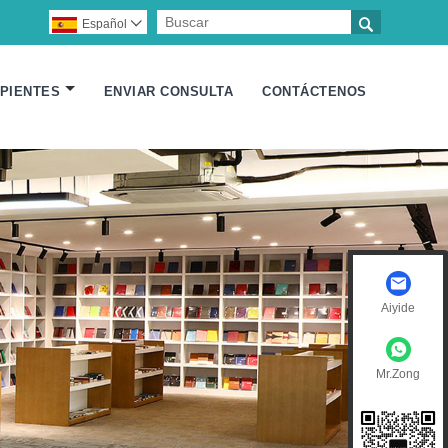

Español

IPIENTES
ENVIAR CONSULTA
CONTÁCTENOS
Aiyide
Mr.Zong